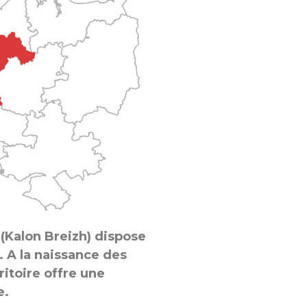
(Kalon Breizh) dispose
.
A la naissance des
ritoire offre une
e.