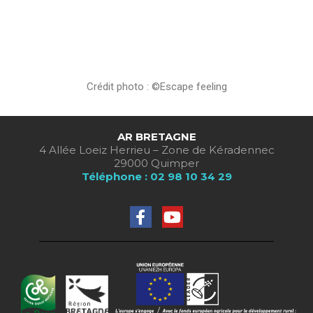
Crédit photo : ©Escape feeling
AR BRETAGNE
4 Allée Loeiz Herrieu – Zone de Kéradennec
29000 Quimper
Téléphone : 02 98 10 34 29